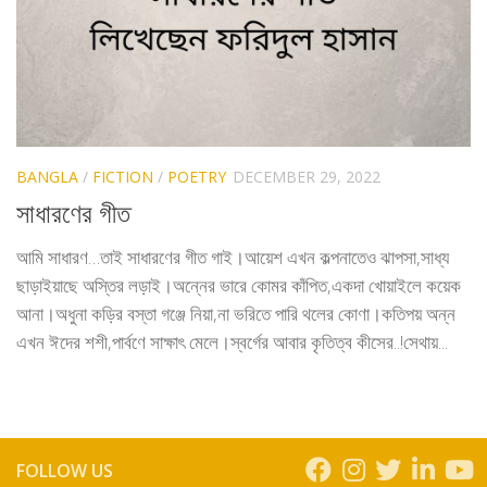
BANGLA
/
FICTION
/
POETRY
DECEMBER 29, 2022
সাধারণের গীত
আমি সাধারণ…তাই সাধারণের গীত গাই।আয়েশ এখন কল্পনাতেও ঝাপসা,সাধ্য
ছাড়াইয়াছে অস্তির লড়াই।অন্নের ভারে কোমর কাঁপিত,একদা খোয়াইলে কয়েক
আনা।অধুনা কড়ির বস্তা গঞ্জে নিয়া,না ভরিতে পারি থলের কোণা।কতিপয় অন্ন
এখন ঈদের শশী,পার্বণে সাক্ষাৎ মেলে।স্বর্গের আবার কৃতিত্ব কীসের..!সেথায়...
FOLLOW US