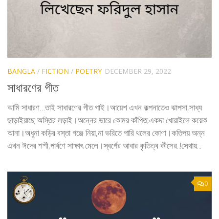
BANGLA
/
FICTION
/
POETRY
DECEMBER 29, 2022
সাধারণের গীত
আমি সাধারণ…তাই সাধারণের গীত গাই।আয়েশ এখন কল্পনাতেও ঝাপসা,সাধ্য
ছাড়াইয়াছে অস্তির লড়াই।অন্নের ভারে কোমর কাঁপিত,একদা খোয়াইলে কয়েক
আনা।অধুনা কড়ির বস্তা গঞ্জে নিয়া,না ভরিতে পারি থলের কোণা।কতিপয় অন্ন
এখন ঈদের শশী,পার্বণে সাক্ষাৎ মেলে।স্বর্গের আবার কৃতিত্ব কীসের..!সেথায়...
0