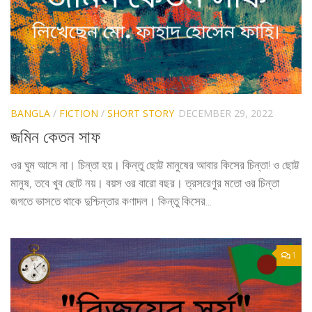
BANGLA
/
FICTION
/
SHORT STORY
DECEMBER 29, 2022
জমিন কেতন সাফ
ওর ঘুম আসে না। চিন্তা হয়। কিন্তু ছোট্ট মানুষের আবার কিসের চিন্তা! ও ছোট্ট
মানুষ, তবে খুব ছোট নয়। বয়স ওর বারো বছর। ত্রসরেণুর মতো ওর চিন্তা
জগতে ভাসতে থাকে দুশ্চিন্তার কণাদল। কিন্তু কিসের...
1