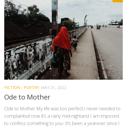
FICTION
/
POETRY
MAY 31, 2022
Ode to Mother
Ode to Mother My life was too perfect;I never needed to
complainbut now it’s a rainy mid-nightand I am imposed
to confess something to you- It’s been a yearever since I