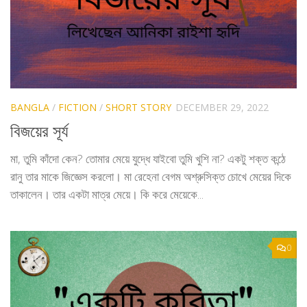
BANGLA
/
FICTION
/
SHORT STORY
DECEMBER 29, 2022
বিজয়ের সূর্য
মা, তুমি কাঁদো কেন? তোমার মেয়ে যুদ্ধে যাইবো তুমি খুশি না? একটু শক্ত কন্ঠে
রানু তার মাকে জিজ্ঞেস করলো। মা রেহেনা বেগম অশ্রুসিক্ত চোখে মেয়ের দিকে
তাকালেন। তার একটা মাত্র মেয়ে। কি করে মেয়েকে...
0