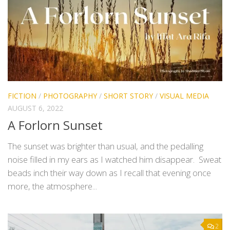
FICTION
/
PHOTOGRAPHY
/
SHORT STORY
/
VISUAL MEDIA
AUGUST 6, 2022
A Forlorn Sunset
The sunset was brighter than usual, and the pedalling
noise filled in my ears as I watched him disappear. Sweat
beads inch their way down as I recall that evening once
more, the atmosphere...
2